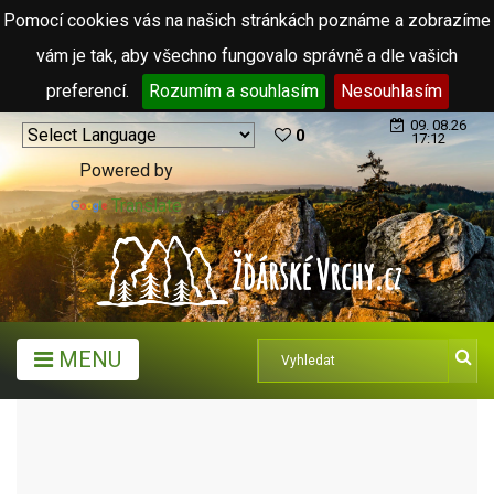
Pomocí cookies vás na našich stránkách poznáme a zobrazíme
vám je tak, aby všechno fungovalo správně a dle vašich
preferencí.
Rozumím a souhlasím
Nesouhlasím
09. 08.26
0
17:12
Powered by
Translate
MENU
ARCHIV ČLÁNKŮ (2006 - 2011)