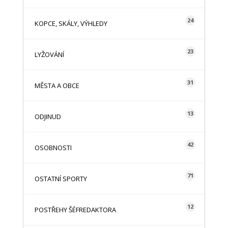
24
KOPCE, SKÁLY, VÝHLEDY
23
LYŽOVÁNÍ
31
MĚSTA A OBCE
13
ODJINUD
42
OSOBNOSTI
71
OSTATNÍ SPORTY
12
POSTŘEHY ŠÉFREDAKTORA