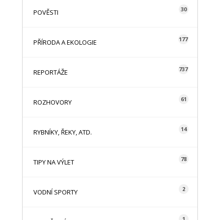
30
POVĚSTI
177
PŘÍRODA A EKOLOGIE
737
REPORTÁŽE
61
ROZHOVORY
14
RYBNÍKY, ŘEKY, ATD.
78
TIPY NA VÝLET
2
VODNÍ SPORTY
1