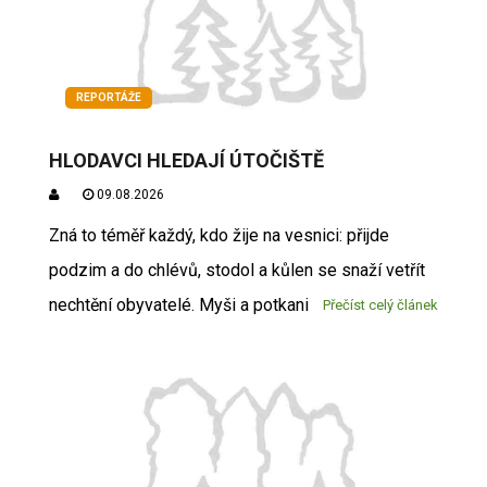
REPORTÁŽE
HLODAVCI HLEDAJÍ ÚTOČIŠTĚ
09.08.2026
Zná to téměř každý, kdo žije na vesnici: přijde
podzim a do chlévů, stodol a kůlen se snaží vetřít
nechtění obyvatelé. Myši a potkani
Přečíst celý článek