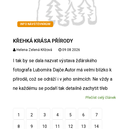
INFO NÁVŠTĚVNÍKŮM
KŘEHKÁ KRÁSA PŘÍRODY
Helena Zelená Křížová
09.08.2026
I tak by se dala nazvat výstava žďárského
fotografa Lubomíra Dajče.Autor má velmi blízko k
přírodě, což se odráží i v jeho snímcích. Ne vždy a
ne každému se podaří tak detailně zachytit třeb
Přečíst celý článek
1
2
3
4
5
6
7
8
9
10
11
12
13
14