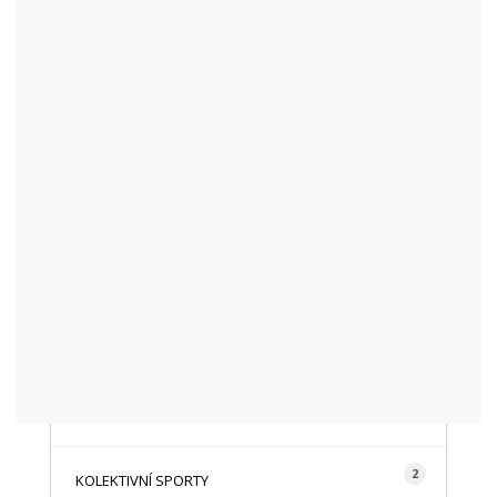
KATEGORIE
48
AKTUALITY
16
CYKLISTIKA
87
FOTOGRAFICKY
128
HISTORIE A TRADICE
16
HOROLEZECTVÍ
492
INFO NÁVŠTĚVNÍKŮM
2
KOLEKTIVNÍ SPORTY