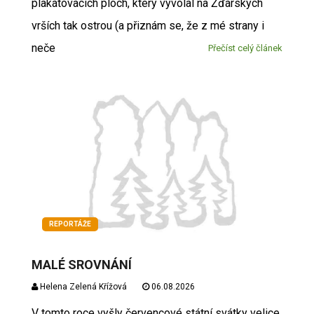
plakátovacích ploch, který vyvolal na Žďárských
vrších tak ostrou (a přiznám se, že z mé strany i
neče
Přečíst celý článek
REPORTÁŽE
MALÉ SROVNÁNÍ
Helena Zelená Křížová
06.08.2026
V tomto roce vyšly červencové státní svátky velice