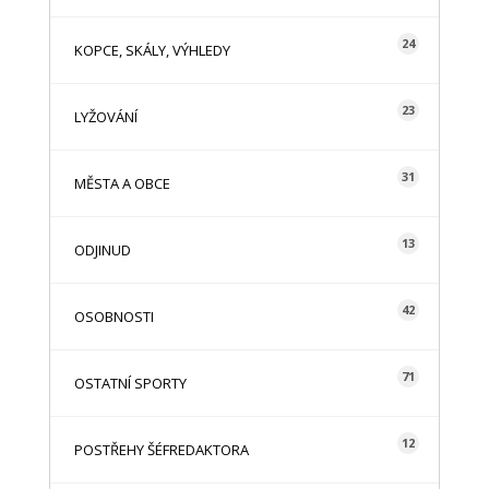
24
KOPCE, SKÁLY, VÝHLEDY
23
LYŽOVÁNÍ
31
MĚSTA A OBCE
13
ODJINUD
42
OSOBNOSTI
71
OSTATNÍ SPORTY
12
POSTŘEHY ŠÉFREDAKTORA