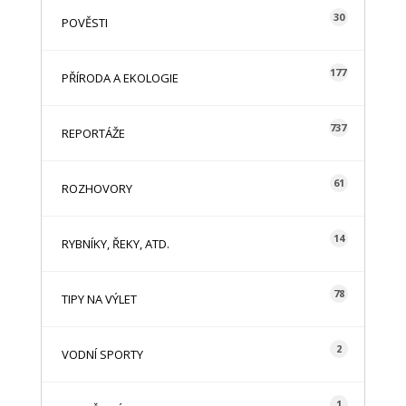
30
POVĚSTI
177
PŘÍRODA A EKOLOGIE
737
REPORTÁŽE
61
ROZHOVORY
14
RYBNÍKY, ŘEKY, ATD.
78
TIPY NA VÝLET
2
VODNÍ SPORTY
1