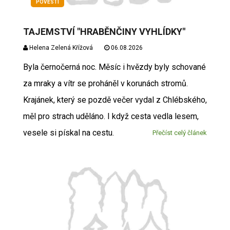
POVĚSTI
TAJEMSTVÍ "HRABĚNČINY VYHLÍDKY"
Helena Zelená Křížová
06.08.2026
Byla černočerná noc. Měsíc i hvězdy byly schované
za mraky a vítr se proháněl v korunách stromů.
Krajánek, který se pozdě večer vydal z Chlébského,
měl pro strach uděláno. I když cesta vedla lesem,
vesele si pískal na cestu.
Přečíst celý článek