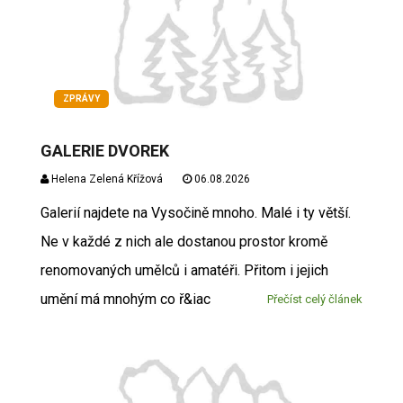
ZPRÁVY
GALERIE DVOREK
Helena Zelená Křížová
06.08.2026
Galerií najdete na Vysočině mnoho. Malé i ty větší.
Ne v každé z nich ale dostanou prostor kromě
renomovaných umělců i amatéři. Přitom i jejich
umění má mnohým co ř&iac
Přečíst celý článek