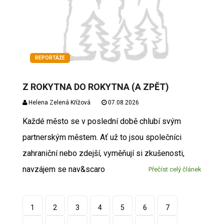
REPORTÁŽE
Z ROKYTNA DO ROKYTNA (A ZPĚT)
Helena Zelená Křížová
07.08.2026
Každé město se v poslední době chlubí svým
partnerským městem. Ať už to jsou společníci
zahraniční nebo zdejší, vyměňují si zkušenosti,
navzájem se nav&scaro
Přečíst celý článek
1
2
3
4
5
6
7